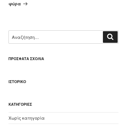
άρθρο
φύρα
Αναζήτηση
Αναζή
για:
ΠΡΌΣΦΑΤΑ ΣΧΌΛΙΑ
ΙΣΤΟΡΙΚΌ
KΑΤΗΓΟΡΊΕΣ
Χωρίς κατηγορία