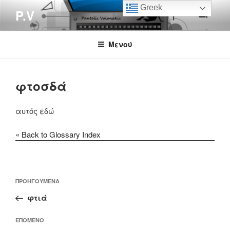
Μετάβαση
Greek
P.V
στο
περιεχόμενο
Μενού
φτοσδά
αυτός εδώ
« Back to Glossary Index
Πλοήγηση
Προηγούμενο
ΠΡΟΗΓΟΎΜΕΝΑ
άρθρων
άρθρο
φτιά
Επόμενο
ΕΠΌΜΕΝΟ