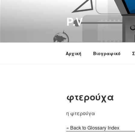
Μετάβαση
στο
P.V
περιεχόμενο
Αρχική
Βιογραφικό
Σ
φτερούχα
η φτερούγα
« Back to Glossary Index