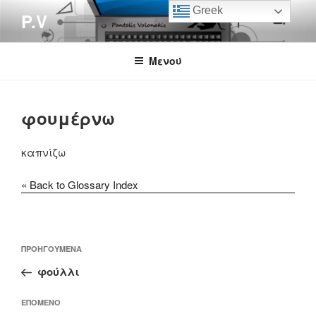
Μετάβαση
Greek
P.V
στο
περιεχόμενο
Μενού
φουμέρνω
καπνίζω
« Back to Glossary Index
Πλοήγηση
Προηγούμενο
ΠΡΟΗΓΟΎΜΕΝΑ
άρθρων
άρθρο
φούλλι
Επόμενο
ΕΠΌΜΕΝΟ