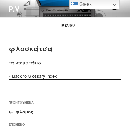
Μετάβαση
Greek
P.V
στο
περιεχόμενο
Μενού
φλοσκάτσα
τα ντοματάκια
« Back to Glossary Index
Πλοήγηση
Προηγούμενο
ΠΡΟΗΓΟΎΜΕΝΑ
άρθρων
άρθρο
φλόμος
Επόμενο
ΕΠΌΜΕΝΟ