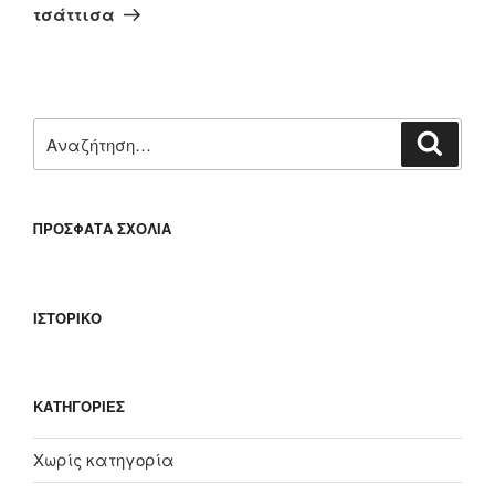
άρθρο
τσάττισα
Αναζήτηση
Αναζή
για:
ΠΡΌΣΦΑΤΑ ΣΧΌΛΙΑ
ΙΣΤΟΡΙΚΌ
KΑΤΗΓΟΡΊΕΣ
Χωρίς κατηγορία