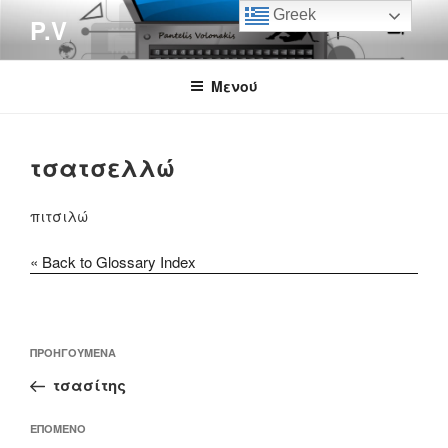
Μετάβαση
Greek
P.V
στο
περιεχόμενο
Μενού
τσατσελλώ
πιτσιλώ
« Back to Glossary Index
Πλοήγηση
Προηγούμενο
ΠΡΟΗΓΟΎΜΕΝΑ
άρθρων
άρθρο
τσασίτης
Επόμενο
ΕΠΌΜΕΝΟ