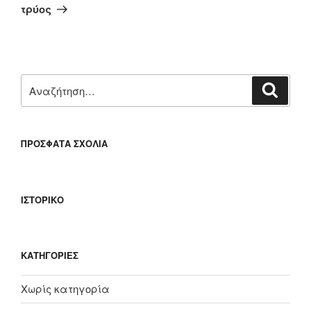
άρθρο
τρύος
Αναζήτηση
Αναζή
για:
ΠΡΌΣΦΑΤΑ ΣΧΌΛΙΑ
ΙΣΤΟΡΙΚΌ
KΑΤΗΓΟΡΊΕΣ
Χωρίς κατηγορία