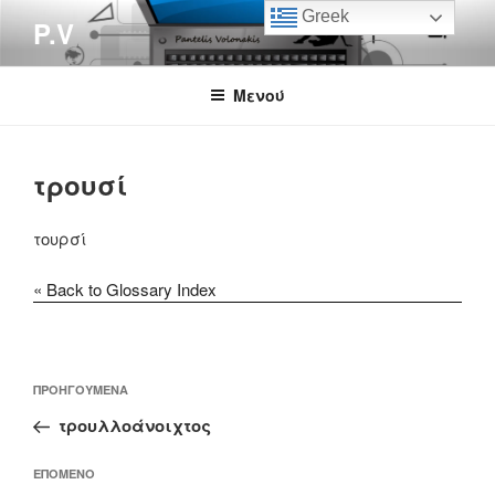
Μετάβαση
Greek
P.V
στο
περιεχόμενο
Μενού
τρουσί
τουρσί
« Back to Glossary Index
Πλοήγηση
Προηγούμενο
ΠΡΟΗΓΟΎΜΕΝΑ
άρθρων
άρθρο
τρουλλοάνοιχτος
Επόμενο
ΕΠΌΜΕΝΟ