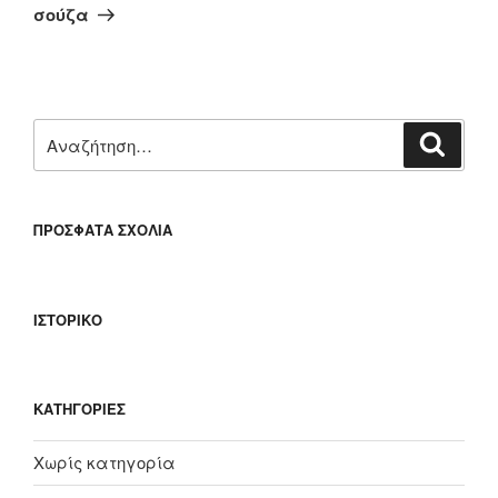
άρθρο
σούζα
Αναζήτηση
Αναζή
για:
ΠΡΌΣΦΑΤΑ ΣΧΌΛΙΑ
ΙΣΤΟΡΙΚΌ
KΑΤΗΓΟΡΊΕΣ
Χωρίς κατηγορία