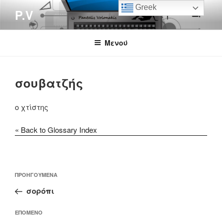
Μετάβαση
Greek
P.V
στο
περιεχόμενο
Μενού
σουβατζής
ο χτίστης
« Back to Glossary Index
Πλοήγηση
Προηγούμενο
ΠΡΟΗΓΟΎΜΕΝΑ
άρθρων
άρθρο
σορόπι
Επόμενο
ΕΠΌΜΕΝΟ