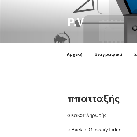
Μετάβαση
στο
P.V
περιεχόμενο
Αρχική
Βιογραφικό
Σ
ππατταξής
ο κακοπληρωτής
« Back to Glossary Index