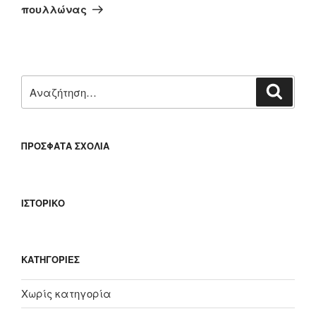
άρθρο
πουλλώνας
Αναζήτηση
Αναζή
για:
ΠΡΌΣΦΑΤΑ ΣΧΌΛΙΑ
ΙΣΤΟΡΙΚΌ
KΑΤΗΓΟΡΊΕΣ
Χωρίς κατηγορία