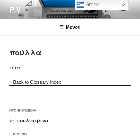
Μετάβαση
Greek
P.V
στο
περιεχόμενο
Μενού
πούλλα
κότα
« Back to Glossary Index
Πλοήγηση
Προηγούμενο
ΠΡΟΗΓΟΎΜΕΝΑ
άρθρων
άρθρο
πουλιστρίνα
Επόμενο
ΕΠΌΜΕΝΟ