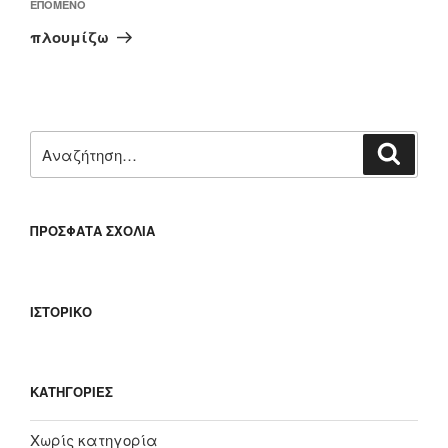
Επόμενο
ΕΠΌΜΕΝΟ
άρθρο
πλουμίζω
Αναζήτηση
Αναζή
για:
ΠΡΌΣΦΑΤΑ ΣΧΌΛΙΑ
ΙΣΤΟΡΙΚΌ
KΑΤΗΓΟΡΊΕΣ
Χωρίς κατηγορία