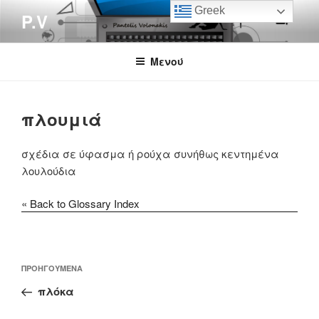
Μετάβαση
Greek
P.V
στο
περιεχόμενο
Μενού
πλουμιά
σχέδια σε ύφασμα ή ρούχα συνήθως κεντημένα
λουλούδια
« Back to Glossary Index
Πλοήγηση
Προηγούμενο
ΠΡΟΗΓΟΎΜΕΝΑ
άρθρων
άρθρο
πλόκα