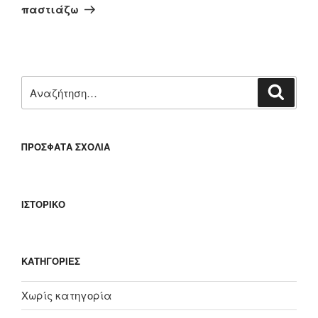
άρθρο
παστιάζω
Αναζήτηση
Αναζή
για:
ΠΡΌΣΦΑΤΑ ΣΧΌΛΙΑ
ΙΣΤΟΡΙΚΌ
KΑΤΗΓΟΡΊΕΣ
Χωρίς κατηγορία