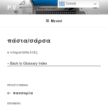
Μετάβαση
Greek
P.V
στο
περιεχόμενο
Μενού
πάστα/σάρσα
ο ντοματοπελτές
« Back to Glossary Index
Πλοήγηση
Προηγούμενο
ΠΡΟΗΓΟΎΜΕΝΑ
άρθρων
άρθρο
πασσομία
Επόμενο
ΕΠΌΜΕΝΟ