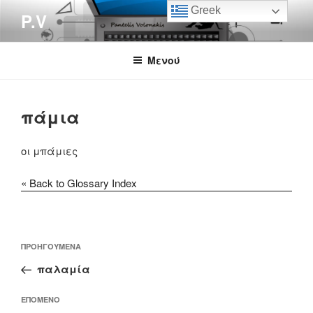
Μετάβαση
Greek
P.V
στο
περιεχόμενο
Μενού
πάμια
οι μπάμιες
« Back to Glossary Index
Πλοήγηση
Προηγούμενο
ΠΡΟΗΓΟΎΜΕΝΑ
άρθρων
άρθρο
παλαμία
Επόμενο
ΕΠΌΜΕΝΟ