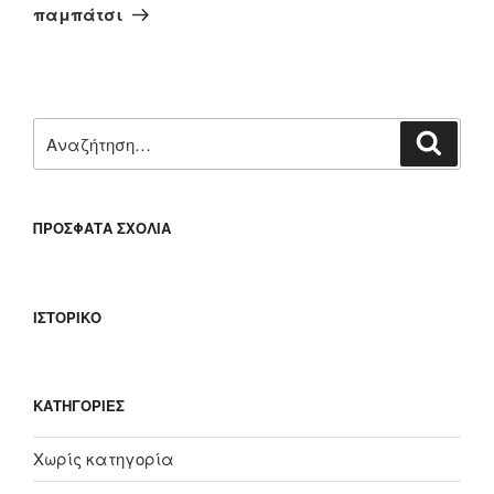
άρθρο
παμπάτσι
Αναζήτηση
Αναζή
για:
ΠΡΌΣΦΑΤΑ ΣΧΌΛΙΑ
ΙΣΤΟΡΙΚΌ
KΑΤΗΓΟΡΊΕΣ
Χωρίς κατηγορία