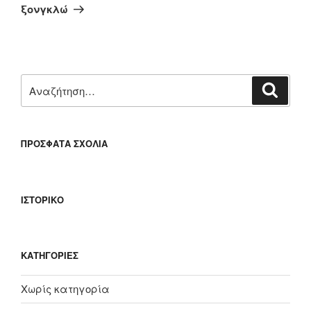
άρθρο
ξονγκλώ
Αναζήτηση
Αναζή
για:
ΠΡΌΣΦΑΤΑ ΣΧΌΛΙΑ
ΙΣΤΟΡΙΚΌ
KΑΤΗΓΟΡΊΕΣ
Χωρίς κατηγορία