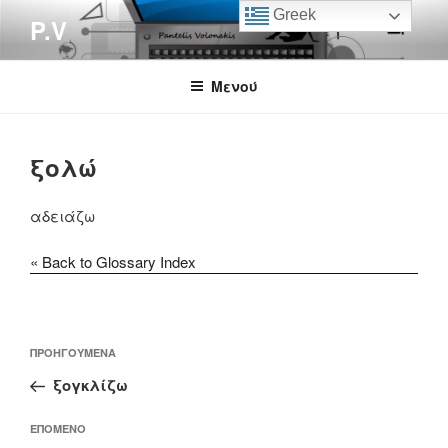
Μετάβαση
Greek
P.V
στο
περιεχόμενο
Μενού
ξολώ
αδειάζω
« Back to Glossary Index
Πλοήγηση
Προηγούμενο
ΠΡΟΗΓΟΎΜΕΝΑ
άρθρων
άρθρο
ξογκλίζω
Επόμενο
ΕΠΌΜΕΝΟ