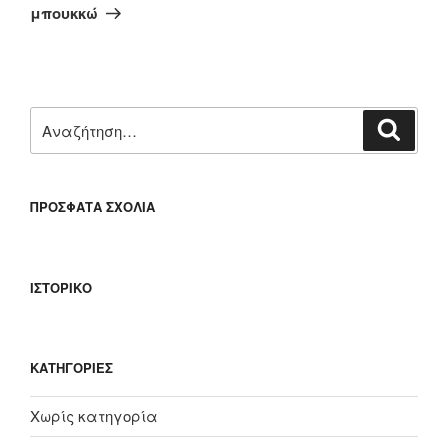
άρθρο
μπουκκώ
Αναζήτηση
Αναζή
για:
ΠΡΌΣΦΑΤΑ ΣΧΌΛΙΑ
ΙΣΤΟΡΙΚΌ
KΑΤΗΓΟΡΊΕΣ
Χωρίς κατηγορία