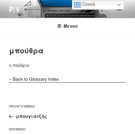
Μετάβαση
Greek
P.V
στο
περιεχόμενο
Μενού
μπούθρα
η πούδρα
« Back to Glossary Index
Πλοήγηση
Προηγούμενο
ΠΡΟΗΓΟΎΜΕΝΑ
άρθρων
άρθρο
μπουγιατζής
Επόμενο
ΕΠΌΜΕΝΟ