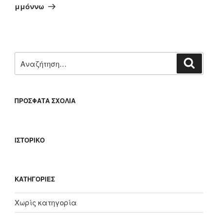
άρθρο
μμόννω
Αναζήτηση
Αναζή
για:
ΠΡΌΣΦΑΤΑ ΣΧΌΛΙΑ
ΙΣΤΟΡΙΚΌ
KΑΤΗΓΟΡΊΕΣ
Χωρίς κατηγορία