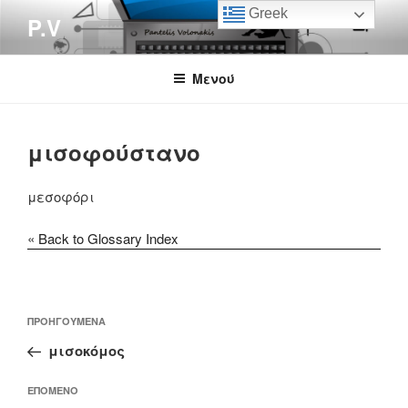
Μετάβαση
Greek
P.V
στο
περιεχόμενο
Μενού
μισοφούστανο
μεσοφόρι
« Back to Glossary Index
Πλοήγηση
Προηγούμενο
ΠΡΟΗΓΟΎΜΕΝΑ
άρθρων
άρθρο
μισοκόμος
Επόμενο
ΕΠΌΜΕΝΟ