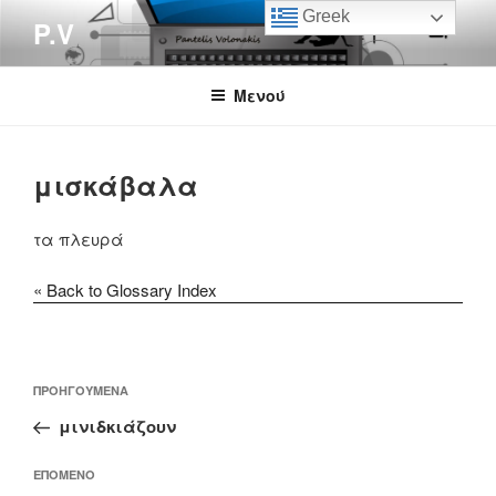
Μετάβαση
Greek
P.V
στο
περιεχόμενο
Μενού
μισκάβαλα
τα πλευρά
« Back to Glossary Index
Πλοήγηση
Προηγούμενο
ΠΡΟΗΓΟΎΜΕΝΑ
άρθρων
άρθρο
μινιδκιάζουν
Επόμενο
ΕΠΌΜΕΝΟ