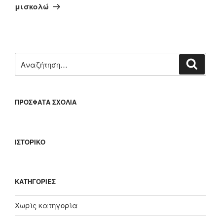
άρθρο
μισκολώ
Αναζήτηση
Αναζή
για:
ΠΡΌΣΦΑΤΑ ΣΧΌΛΙΑ
ΙΣΤΟΡΙΚΌ
KΑΤΗΓΟΡΊΕΣ
Χωρίς κατηγορία