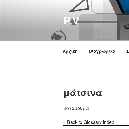
Μετάβαση
στο
P.V
περιεχόμενο
Αρχική
Βιογραφικό
Σ
μάτσινα
βατόμουρα
« Back to Glossary Index