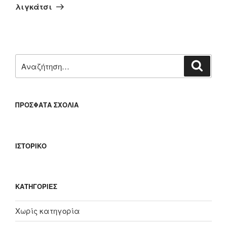
άρθρο
λιγκάτσι
Αναζήτηση
Αναζή
για:
ΠΡΌΣΦΑΤΑ ΣΧΌΛΙΑ
ΙΣΤΟΡΙΚΌ
KΑΤΗΓΟΡΊΕΣ
Χωρίς κατηγορία