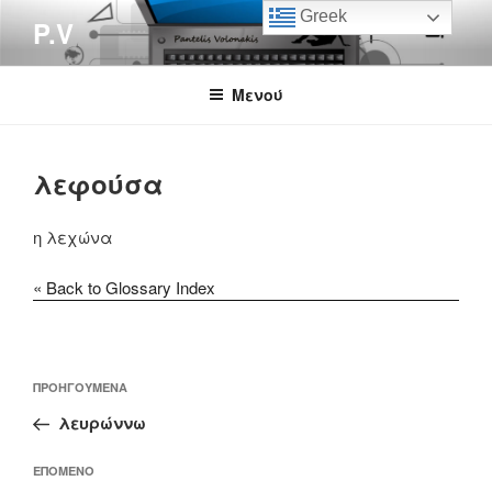
Μετάβαση
Greek
P.V
στο
περιεχόμενο
Μενού
λεφούσα
η λεχώνα
« Back to Glossary Index
Πλοήγηση
Προηγούμενο
ΠΡΟΗΓΟΎΜΕΝΑ
άρθρων
άρθρο
λευρώννω
Επόμενο
ΕΠΌΜΕΝΟ