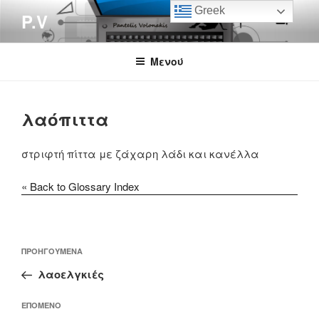
Μετάβαση
Greek
P.V
στο
περιεχόμενο
Μενού
λαόπιττα
στριφτή πίττα με ζάχαρη λάδι και κανέλλα
« Back to Glossary Index
Πλοήγηση
Προηγούμενο
ΠΡΟΗΓΟΎΜΕΝΑ
άρθρων
άρθρο
λαοελγκιές
Επόμενο
ΕΠΌΜΕΝΟ