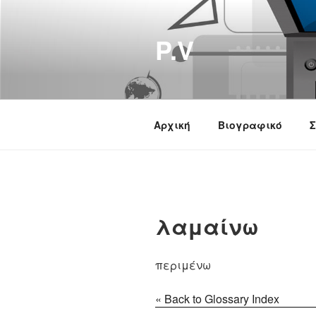
Μετάβαση
στο
P.V
περιεχόμενο
Αρχική
Βιογραφικό
Σ
λαμαίνω
περιμένω
« Back to Glossary Index