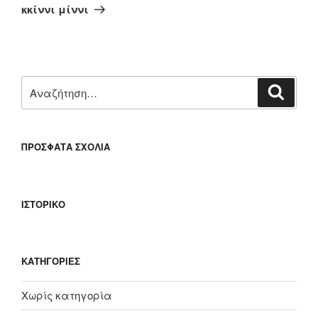
άρθρο
κκίννι μίννι
Αναζήτηση
Αναζή
για:
ΠΡΌΣΦΑΤΑ ΣΧΌΛΙΑ
ΙΣΤΟΡΙΚΌ
KΑΤΗΓΟΡΊΕΣ
Χωρίς κατηγορία