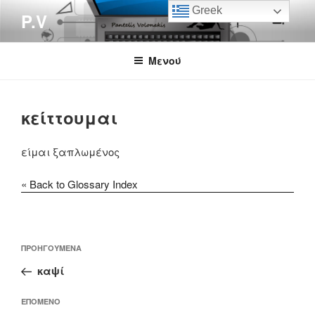
Μετάβαση
Greek
P.V
στο
περιεχόμενο
Μενού
κείττουμαι
είμαι ξαπλωμένος
« Back to Glossary Index
Πλοήγηση
Προηγούμενο
ΠΡΟΗΓΟΎΜΕΝΑ
άρθρων
άρθρο
καψί
Επόμενο
ΕΠΌΜΕΝΟ