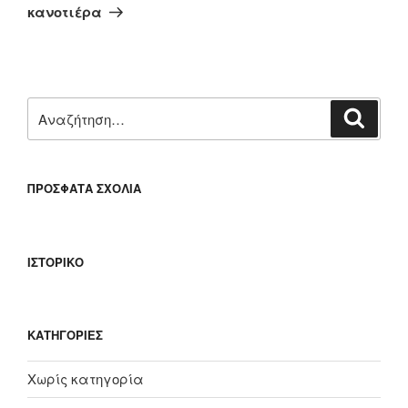
άρθρο
κανοτιέρα
Αναζήτηση
Αναζή
για:
ΠΡΌΣΦΑΤΑ ΣΧΌΛΙΑ
ΙΣΤΟΡΙΚΌ
KΑΤΗΓΟΡΊΕΣ
Χωρίς κατηγορία