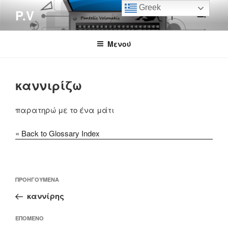
Μετάβαση
Greek
P.V
στο
περιεχόμενο
Μενού
καννιρίζω
παρατηρώ με το ένα μάτι
« Back to Glossary Index
Πλοήγηση
Προηγούμενο
ΠΡΟΗΓΟΎΜΕΝΑ
άρθρων
άρθρο
καννίρης
Επόμενο
ΕΠΌΜΕΝΟ