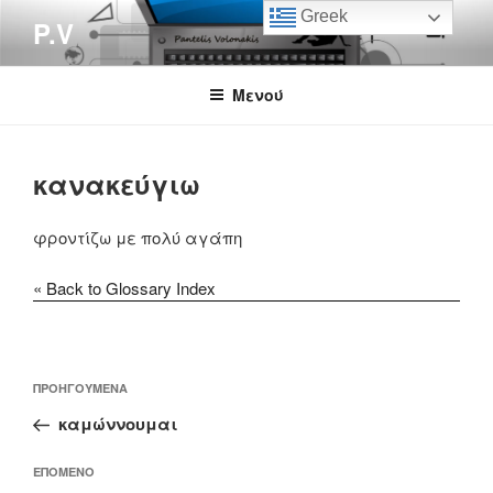
Μετάβαση
Greek
P.V
στο
περιεχόμενο
Μενού
κανακεύγιω
φροντίζω με πολύ αγάπη
« Back to Glossary Index
Πλοήγηση
Προηγούμενο
ΠΡΟΗΓΟΎΜΕΝΑ
άρθρων
άρθρο
καμώννουμαι
Επόμενο
ΕΠΌΜΕΝΟ