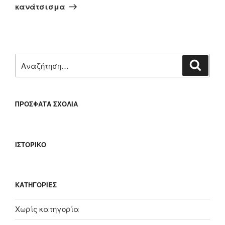
άρθρο
κανάτσισμα
Αναζήτηση
Αναζή
για:
ΠΡΌΣΦΑΤΑ ΣΧΌΛΙΑ
ΙΣΤΟΡΙΚΌ
KΑΤΗΓΟΡΊΕΣ
Χωρίς κατηγορία