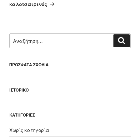
άρθρο
καλοτσαιρινός
Αναζήτηση
Αναζή
για:
ΠΡΌΣΦΑΤΑ ΣΧΌΛΙΑ
ΙΣΤΟΡΙΚΌ
KΑΤΗΓΟΡΊΕΣ
Χωρίς κατηγορία