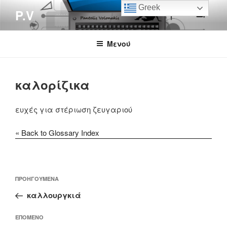
Μετάβαση
Greek
P.V
στο
περιεχόμενο
Μενού
καλορίζικα
ευχές για στέριωση ζευγαριού
« Back to Glossary Index
Πλοήγηση
Προηγούμενο
ΠΡΟΗΓΟΎΜΕΝΑ
άρθρων
άρθρο
καλλουργκιά
Επόμενο
ΕΠΌΜΕΝΟ