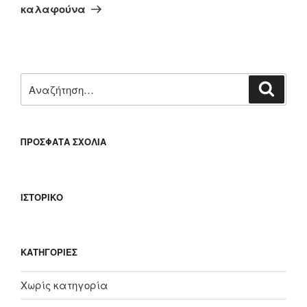
άρθρο
καλαφούνα
Αναζήτηση
Αναζή
για:
ΠΡΌΣΦΑΤΑ ΣΧΌΛΙΑ
ΙΣΤΟΡΙΚΌ
KΑΤΗΓΟΡΊΕΣ
Χωρίς κατηγορία