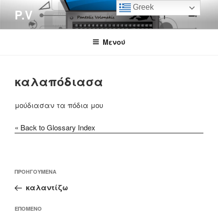
Μετάβαση
Greek
P.V
στο
περιεχόμενο
Μενού
καλαπόδιασα
μούδιασαν τα πόδια μου
« Back to Glossary Index
Πλοήγηση
Προηγούμενο
ΠΡΟΗΓΟΎΜΕΝΑ
άρθρων
άρθρο
καλαντίζω
Επόμενο
ΕΠΌΜΕΝΟ