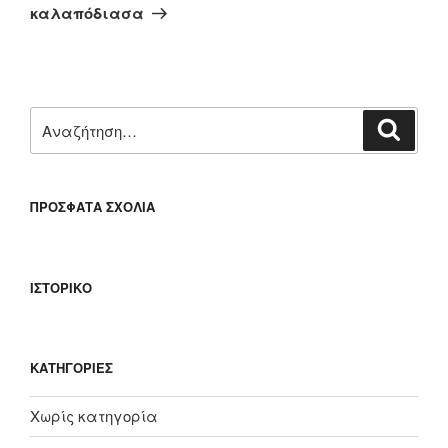
άρθρο
καλαπόδιασα
Αναζήτηση
Αναζή
για:
ΠΡΌΣΦΑΤΑ ΣΧΌΛΙΑ
ΙΣΤΟΡΙΚΌ
KΑΤΗΓΟΡΊΕΣ
Χωρίς κατηγορία