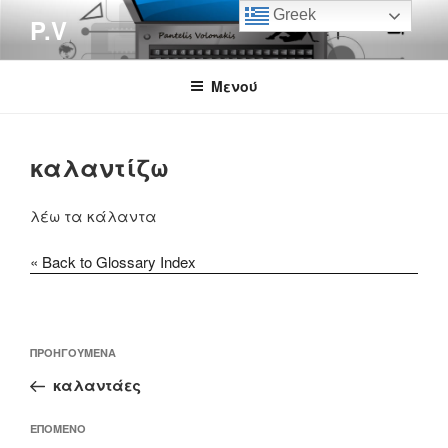
Μετάβαση
Greek
P.V
στο
περιεχόμενο
Μενού
καλαντίζω
λέω τα κάλαντα
« Back to Glossary Index
Πλοήγηση
Προηγούμενο
ΠΡΟΗΓΟΎΜΕΝΑ
άρθρων
άρθρο
καλαντάες
Επόμενο
ΕΠΌΜΕΝΟ