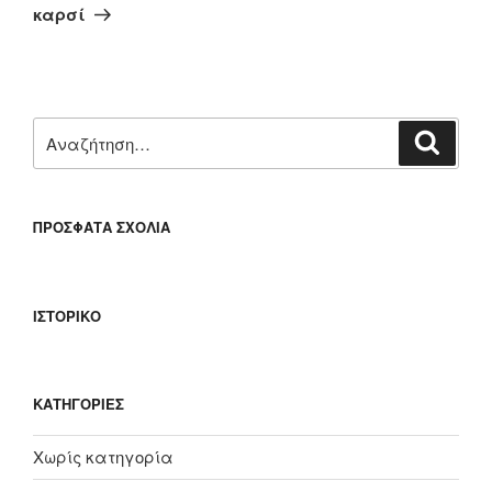
άρθρο
καρσί
Αναζήτηση
Αναζή
για:
ΠΡΌΣΦΑΤΑ ΣΧΌΛΙΑ
ΙΣΤΟΡΙΚΌ
KΑΤΗΓΟΡΊΕΣ
Χωρίς κατηγορία