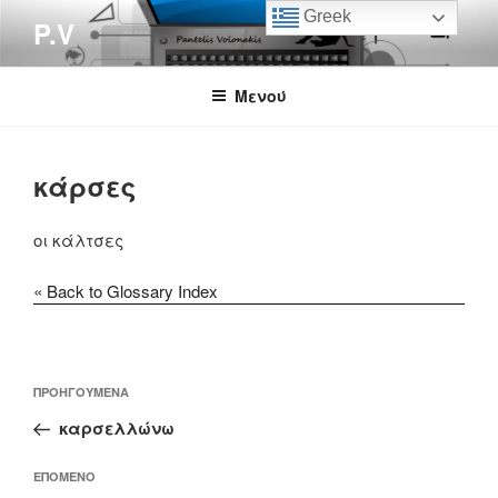
Μετάβαση
Greek
P.V
στο
περιεχόμενο
Μενού
κάρσες
οι κάλτσες
« Back to Glossary Index
Πλοήγηση
Προηγούμενο
ΠΡΟΗΓΟΎΜΕΝΑ
άρθρων
άρθρο
καρσελλώνω
Επόμενο
ΕΠΌΜΕΝΟ