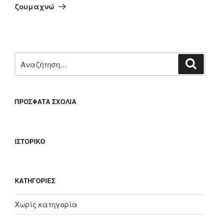
άρθρο
ζουμαχνώ
Αναζήτηση
Αναζή
για:
ΠΡΌΣΦΑΤΑ ΣΧΌΛΙΑ
ΙΣΤΟΡΙΚΌ
KΑΤΗΓΟΡΊΕΣ
Χωρίς κατηγορία