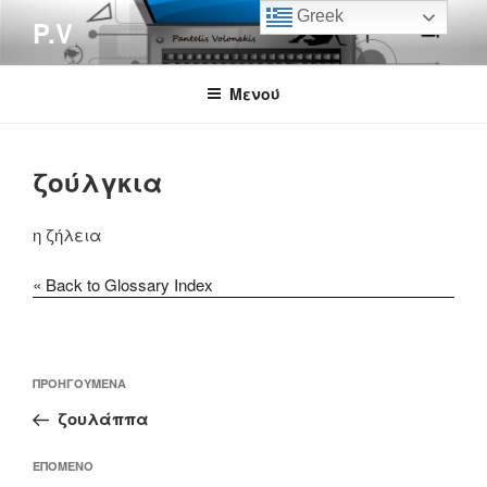
Μετάβαση
Greek
P.V
στο
περιεχόμενο
Μενού
ζούλγκια
η ζήλεια
« Back to Glossary Index
Πλοήγηση
Προηγούμενο
ΠΡΟΗΓΟΎΜΕΝΑ
άρθρων
άρθρο
ζουλάππα
Επόμενο
ΕΠΌΜΕΝΟ