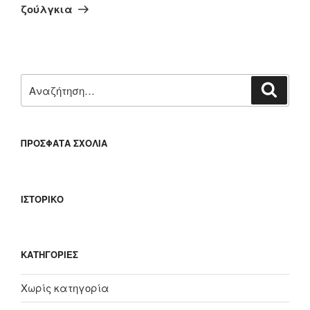
άρθρο
ζούλγκια
Αναζήτηση
Αναζή
για:
ΠΡΌΣΦΑΤΑ ΣΧΌΛΙΑ
ΙΣΤΟΡΙΚΌ
KΑΤΗΓΟΡΊΕΣ
Χωρίς κατηγορία