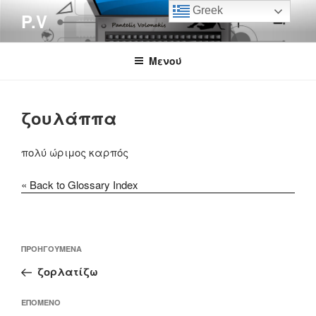
Μετάβαση
Greek
P.V
στο
περιεχόμενο
Μενού
ζουλάππα
πολύ ώριμος καρπός
« Back to Glossary Index
Πλοήγηση
Προηγούμενο
ΠΡΟΗΓΟΎΜΕΝΑ
άρθρων
άρθρο
ζορλατίζω
Επόμενο
ΕΠΌΜΕΝΟ