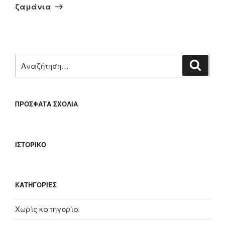
άρθρο
ζαμάνια
Αναζήτηση
Αναζή
για:
ΠΡΌΣΦΑΤΑ ΣΧΌΛΙΑ
ΙΣΤΟΡΙΚΌ
KΑΤΗΓΟΡΊΕΣ
Χωρίς κατηγορία