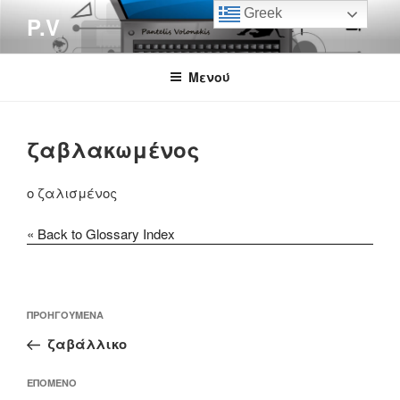
Μετάβαση
Greek
P.V
στο
περιεχόμενο
Μενού
ζαβλακωμένος
ο ζαλισμένος
« Back to Glossary Index
Πλοήγηση
Προηγούμενο
ΠΡΟΗΓΟΎΜΕΝΑ
άρθρων
άρθρο
ζαβάλλικο
Επόμενο
ΕΠΌΜΕΝΟ