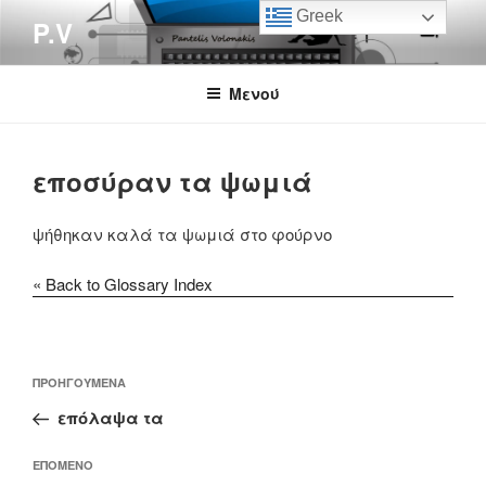
Μετάβαση
Greek
P.V
στο
περιεχόμενο
Μενού
εποσύραν τα ψωμιά
ψήθηκαν καλά τα ψωμιά στο φούρνο
« Back to Glossary Index
Πλοήγηση
Προηγούμενο
ΠΡΟΗΓΟΎΜΕΝΑ
άρθρων
άρθρο
επόλαψα τα
Επόμενο
ΕΠΌΜΕΝΟ