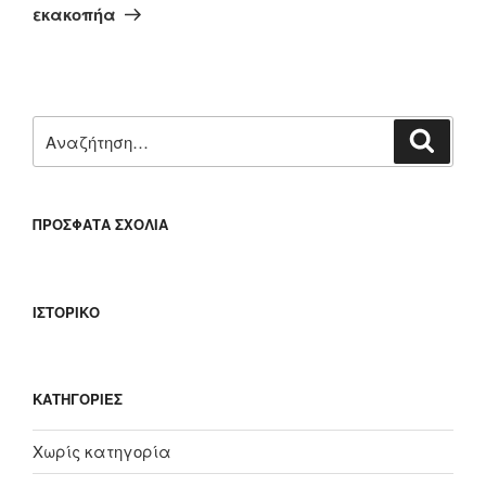
άρθρο
εκακοπήα
Αναζήτηση
Αναζή
για:
ΠΡΌΣΦΑΤΑ ΣΧΌΛΙΑ
ΙΣΤΟΡΙΚΌ
KΑΤΗΓΟΡΊΕΣ
Χωρίς κατηγορία