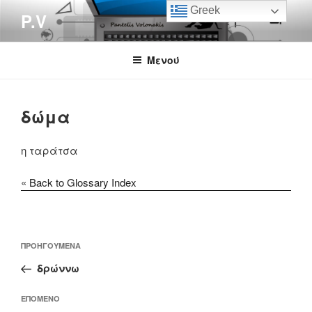
Μετάβαση
Greek
P.V
στο
περιεχόμενο
Μενού
δώμα
η ταράτσα
« Back to Glossary Index
Πλοήγηση
Προηγούμενο
ΠΡΟΗΓΟΎΜΕΝΑ
άρθρων
άρθρο
δρώννω
Επόμενο
ΕΠΌΜΕΝΟ