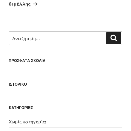
άρθρο
διμέλλης
Αναζήτηση
Αναζή
για:
ΠΡΌΣΦΑΤΑ ΣΧΌΛΙΑ
ΙΣΤΟΡΙΚΌ
KΑΤΗΓΟΡΊΕΣ
Χωρίς κατηγορία