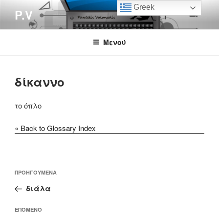
Μετάβαση
Greek
P.V
στο
περιεχόμενο
Μενού
δίκαννο
το όπλο
« Back to Glossary Index
Πλοήγηση
Προηγούμενο
ΠΡΟΗΓΟΎΜΕΝΑ
άρθρων
άρθρο
διάλα
Επόμενο
ΕΠΌΜΕΝΟ