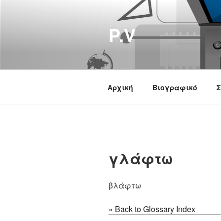
Μετάβαση
στο
P.V
περιεχόμενο
Αρχική
Βιογραφικό
Σ
γλάφτω
βλάφτω
« Back to Glossary Index