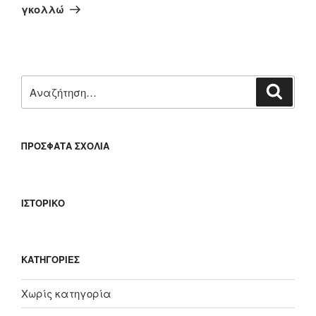
άρθρο
γκολλώ
Αναζήτηση
Αναζή
για:
ΠΡΌΣΦΑΤΑ ΣΧΌΛΙΑ
ΙΣΤΟΡΙΚΌ
KΑΤΗΓΟΡΊΕΣ
Χωρίς κατηγορία