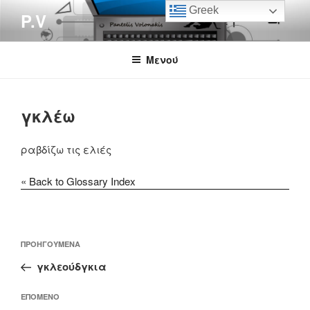
Μετάβαση
Greek
P.V
στο
περιεχόμενο
Μενού
γκλέω
ραβδίζω τις ελιές
« Back to Glossary Index
Πλοήγηση
Προηγούμενο
ΠΡΟΗΓΟΎΜΕΝΑ
άρθρων
άρθρο
γκλεούδγκια
Επόμενο
ΕΠΌΜΕΝΟ