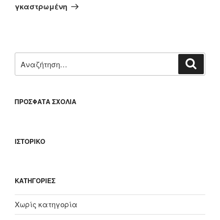
άρθρο
γκαστρωμένη
Αναζήτηση
Αναζή
για:
ΠΡΌΣΦΑΤΑ ΣΧΌΛΙΑ
ΙΣΤΟΡΙΚΌ
KΑΤΗΓΟΡΊΕΣ
Χωρίς κατηγορία