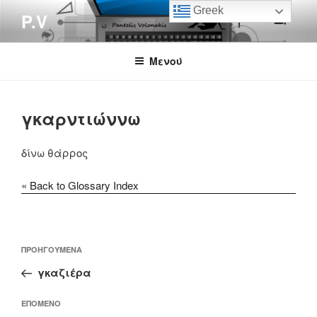
Μετάβαση
Greek
P.V
στο
περιεχόμενο
Μενού
γκαρντιώννω
δίνω θάρρος
« Back to Glossary Index
Πλοήγηση
Προηγούμενο
ΠΡΟΗΓΟΎΜΕΝΑ
άρθρων
άρθρο
γκαζιέρα
Επόμενο
ΕΠΌΜΕΝΟ