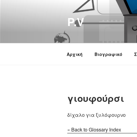
Μετάβαση
στο
P.V
περιεχόμενο
Αρχική
Βιογραφικό
Σ
γιουφούρσι
δίχαλο για ξυλόφουρνο
« Back to Glossary Index