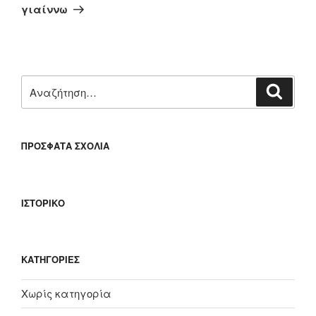
άρθρο
γιαίννω
Αναζήτηση
Αναζή
για:
ΠΡΌΣΦΑΤΑ ΣΧΌΛΙΑ
ΙΣΤΟΡΙΚΌ
KΑΤΗΓΟΡΊΕΣ
Χωρίς κατηγορία