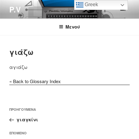
Μετάβαση
Greek
P.V
στο
περιεχόμενο
Μενού
γιάζω
αγιάζω
« Back to Glossary Index
Πλοήγηση
Προηγούμενο
ΠΡΟΗΓΟΎΜΕΝΑ
άρθρων
άρθρο
γιαγκίνι
Επόμενο
ΕΠΌΜΕΝΟ