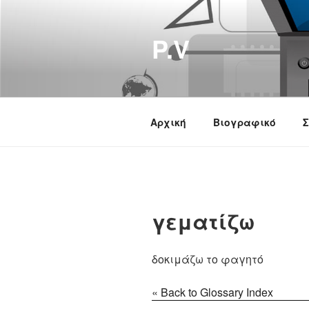
Μετάβαση
στο
P.V
περιεχόμενο
Αρχική
Βιογραφικό
Σ
γεματίζω
δοκιμάζω το φαγητό
« Back to Glossary Index