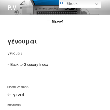
Μετάβαση
Greek
P.V
στο
περιεχόμενο
Μενού
γένουμαι
γίνομαι
« Back to Glossary Index
Πλοήγηση
Προηγούμενο
ΠΡΟΗΓΟΎΜΕΝΑ
άρθρων
άρθρο
γενιά
Επόμενο
ΕΠΌΜΕΝΟ