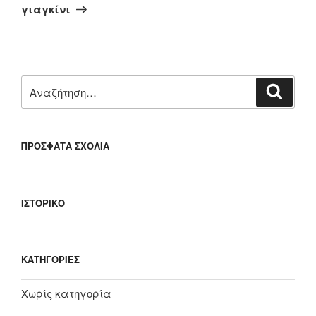
άρθρο
γιαγκίνι
Αναζήτηση
Αναζή
για:
ΠΡΌΣΦΑΤΑ ΣΧΌΛΙΑ
ΙΣΤΟΡΙΚΌ
KΑΤΗΓΟΡΊΕΣ
Χωρίς κατηγορία