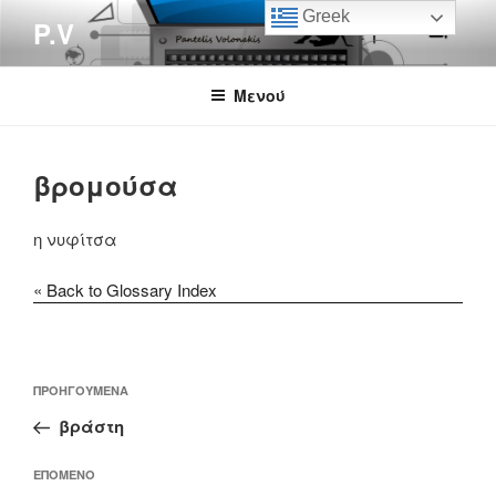
Μετάβαση
Greek
P.V
στο
περιεχόμενο
Μενού
βρομούσα
η νυφίτσα
« Back to Glossary Index
Πλοήγηση
Προηγούμενο
ΠΡΟΗΓΟΎΜΕΝΑ
άρθρων
άρθρο
βράστη
Επόμενο
ΕΠΌΜΕΝΟ