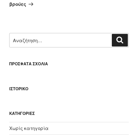
άρθρο
βρούες
Αναζήτηση
Αναζή
για:
ΠΡΌΣΦΑΤΑ ΣΧΌΛΙΑ
ΙΣΤΟΡΙΚΌ
KΑΤΗΓΟΡΊΕΣ
Χωρίς κατηγορία