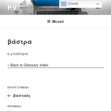
Μετάβαση
Greek
P.V
στο
περιεχόμενο
Μενού
βάστρα
η γλάστρα
« Back to Glossary Index
Πλοήγηση
Προηγούμενο
ΠΡΟΗΓΟΎΜΕΝΑ
άρθρων
άρθρο
βασταός
Επόμενο
ΕΠΌΜΕΝΟ