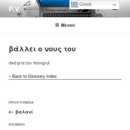
Μετάβαση
Greek
P.V
στο
περιεχόμενο
Μενού
βάλλει ο νους του
σκέφτεται πονηρά
« Back to Glossary Index
Πλοήγηση
Προηγούμενο
ΠΡΟΗΓΟΎΜΕΝΑ
άρθρων
άρθρο
βαλανί
Επόμενο
ΕΠΌΜΕΝΟ