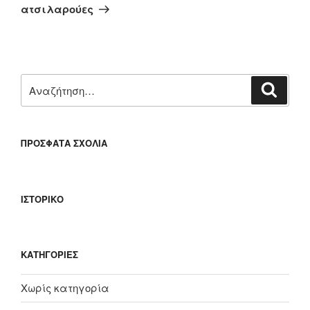
άρθρο
ατσιλαρούες
Αναζήτηση
Αναζή
για:
ΠΡΌΣΦΑΤΑ ΣΧΌΛΙΑ
ΙΣΤΟΡΙΚΌ
KΑΤΗΓΟΡΊΕΣ
Χωρίς κατηγορία