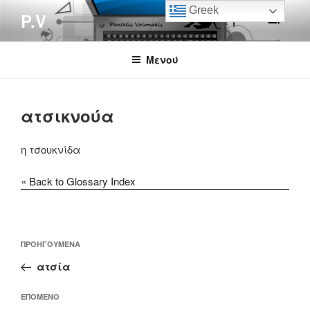
Μετάβαση
Greek
P.V
στο
περιεχόμενο
Μενού
ατσικνούα
η τσουκνίδα
« Back to Glossary Index
Πλοήγηση
Προηγούμενο
ΠΡΟΗΓΟΎΜΕΝΑ
άρθρων
άρθρο
ατσία
Επόμενο
ΕΠΌΜΕΝΟ