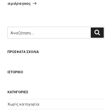
άρθρο
αμάραγκος
Αναζήτηση
Αναζή
για:
ΠΡΌΣΦΑΤΑ ΣΧΌΛΙΑ
ΙΣΤΟΡΙΚΌ
KΑΤΗΓΟΡΊΕΣ
Χωρίς κατηγορία