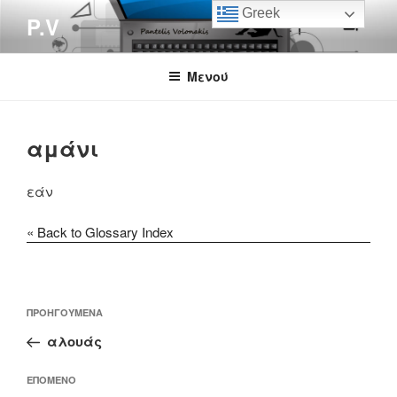
Μετάβαση
Greek
P.V
στο
περιεχόμενο
Μενού
αμάνι
εάν
« Back to Glossary Index
Πλοήγηση
Προηγούμενο
ΠΡΟΗΓΟΎΜΕΝΑ
άρθρων
άρθρο
αλουάς
Επόμενο
ΕΠΌΜΕΝΟ