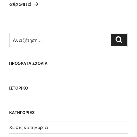
άρθρο
αθρωπιά
Αναζήτηση
Αναζή
για:
ΠΡΌΣΦΑΤΑ ΣΧΌΛΙΑ
ΙΣΤΟΡΙΚΌ
KΑΤΗΓΟΡΊΕΣ
Χωρίς κατηγορία