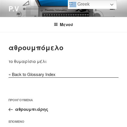
Μετάβαση
Greek
P.V
στο
περιεχόμενο
Μενού
αθρουμπόμελο
το θυμαρίσιο μέλι
« Back to Glossary Index
Πλοήγηση
Προηγούμενο
ΠΡΟΗΓΟΎΜΕΝΑ
άρθρων
άρθρο
αθρουμπιάρης
Επόμενο
ΕΠΌΜΕΝΟ