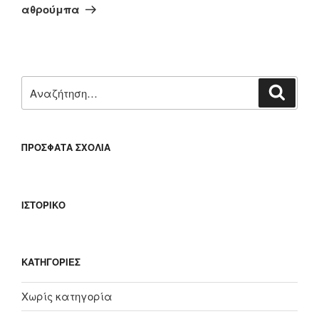
άρθρο
αθρούμπα
Αναζήτηση
Αναζή
για:
ΠΡΌΣΦΑΤΑ ΣΧΌΛΙΑ
ΙΣΤΟΡΙΚΌ
KΑΤΗΓΟΡΊΕΣ
Χωρίς κατηγορία