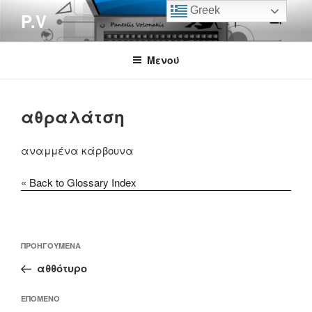
Μετάβαση
Greek
P.V
στο
περιεχόμενο
Μενού
αθραλάτση
αναμμένα κάρβουνα
« Back to Glossary Index
Πλοήγηση
Προηγούμενο
ΠΡΟΗΓΟΎΜΕΝΑ
άρθρων
άρθρο
αθθότυρο
Επόμενο
ΕΠΌΜΕΝΟ