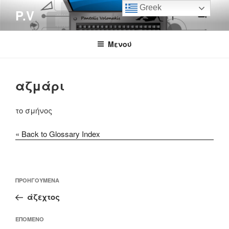
Μετάβαση
Greek
P.V
στο
περιεχόμενο
Μενού
αζμάρι
το σμήνος
« Back to Glossary Index
Πλοήγηση
Προηγούμενο
ΠΡΟΗΓΟΎΜΕΝΑ
άρθρων
άρθρο
άζεχτος
Επόμενο
ΕΠΌΜΕΝΟ