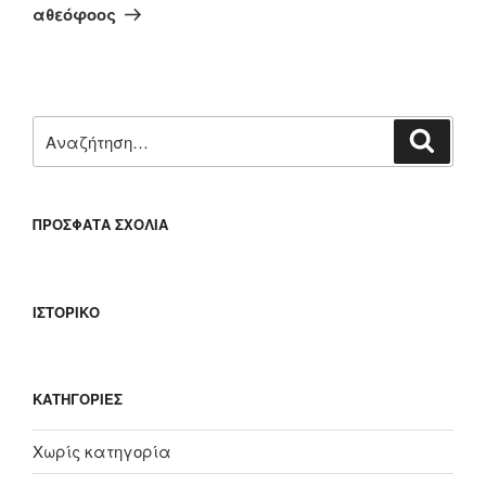
άρθρο
αθεόφοος
Αναζήτηση
Αναζή
για:
ΠΡΌΣΦΑΤΑ ΣΧΌΛΙΑ
ΙΣΤΟΡΙΚΌ
KΑΤΗΓΟΡΊΕΣ
Χωρίς κατηγορία