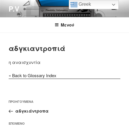
Μετάβαση
Greek
P.V
στο
περιεχόμενο
Μενού
αδγκιαντροπιά
η αναισχυντία
« Back to Glossary Index
Πλοήγηση
Προηγούμενο
ΠΡΟΗΓΟΎΜΕΝΑ
άρθρων
άρθρο
αδγκιάντροπα
Επόμενο
ΕΠΌΜΕΝΟ